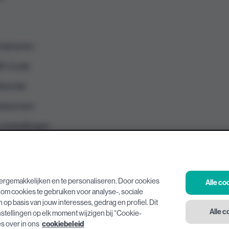
l beheren
QR-Code
functie
ebonnen
y instellingen
kelijkheidsverklaring
ergemakkelijken en te personaliseren. Door cookies
Alle c
Algemene voorwaarden
Privacyverklaring
om cookies te gebruiken voor analyse-, sociale
p basis van jouw interesses, gedrag en profiel. Dit
Alle 
nstellingen op elk moment wijzigen bij “Cookie-
s over in ons
cookiebeleid
up 2026
-
Xtra (Colruyt Group NV)
-
BE 0400.378.485
-
B-1500 Halle - Edinge