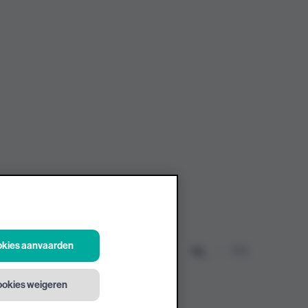
ookies aanvaarden
NL
FR
Cookiebeleid
Cookieinstellingen
cookies weigeren
nsesteenweg 196