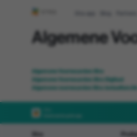
Xtra-app
Blog
Partner
Algemene Vo
Algemene Voorwaarden Xtra
Algemene Voorwaarden Xtra Digitaal
Algemene voorwaarden Xtra-betaalfuncti
Xtra
Download de gratis app
Xtra
Profie