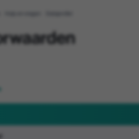
s
Hulp en vragen
Dataprofiel
orwaarden
e
l