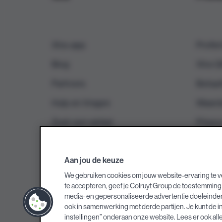
Xtra-app
Profie
Blog
Xtra 
Partners
Betaal
Hulp en Vragen
Waard
Zoek een winkel
Privac
Toegan
Aan jou de keuze
We gebruiken cookies om jouw website-ervaring te v
te accepteren, geef je Colruyt Group de toestemming 
media- en gepersonaliseerde advertentie doeleinden o
ook in samenwerking met derde partijen. Je kunt de i
instellingen” onderaan onze website. Lees er ook alle
© Colruyt Gro