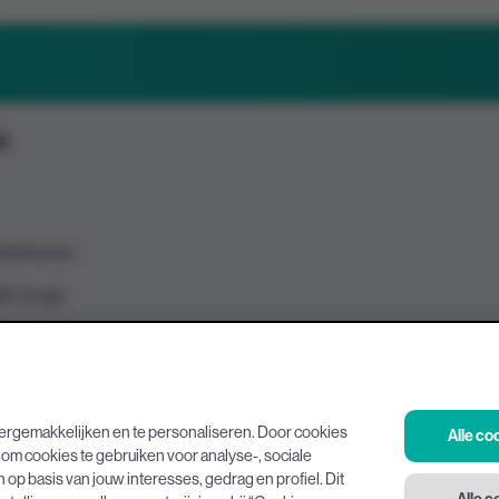
l
l beheren
QR-Code
functie
ebonnen
y instellingen
ergemakkelijken en te personaliseren. Door cookies
Alle c
om cookies te gebruiken voor analyse-, sociale
kelijkheidsverklaring
p basis van jouw interesses, gedrag en profiel. Dit