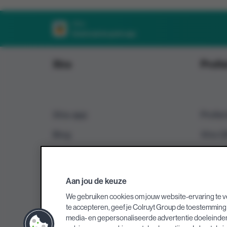
Xtra
Download de gratis app
Xtra
Profie
Xtra-app
Profie
Blog
Xtra 
Partners
Betaal
Hulp en Vragen
Waard
Aan jou de keuze
Zoek een winkel
Privac
We gebruiken cookies om jouw website-ervaring te v
te accepteren, geef je Colruyt Group de toestemming 
Toegan
media- en gepersonaliseerde advertentie doeleinden o