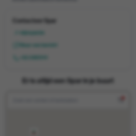
Contacteer Spar
mijnspar.be
Stuur een bericht
+32 25831111
Er is altijd een Spar in je buurt