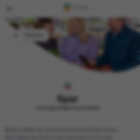
Partners
Spar
Jouw gezellige buurtwinkel
Bij Spar stellen we ons assortiment met liefde samen.
Want alleen het beste is goed genoeg voor in onze