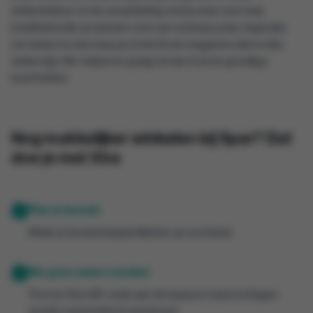
winkelrekken. In de versafdeling vind je stuk voor stuk
kwaliteitsvolle producten voor een scherpe prijs. Inspiratie
om lekker te eten lees je in het Kook-magazine dat in elke
winkel ligt. We helpen je graag verder in jouw gezellige
buurtwinkel.
Nog makkelijker winkelen bij Spar? Dat
doe je met Xtra
Plan je bezoek
Maak je boodschappenlijstjes op voorhand.
Mis geen enkel voordeel
Toon je Xtra QR-code aan de kassa en al je kortingen
worden automatisch verrekend.