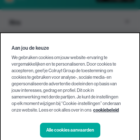
Xtra
Profiel
Aan jou de keuze
We gebruiken cookies om jouw website-ervaring te
vergemakkelijken en te personaliseren. Door cookies te
accepteren, geef je Colruyt Group de toestemming om
cookies te gebruiken voor analyse-, sociale media- en
Algemene voorwaarden
gepersonaliseerde advertentie doeleinden op basis van
Privacyverklaring
jouw interesses, gedrag en profiel. Dit ook in
samenwerking met derde partijen. Je kunt de instellingen
Cookiebeleid
op elk moment wijzigen bij “Cookie-instellingen” onderaan
Cookieinstellingen
onze website. Lees er ook alles over in ons
cookiebeleid
NL
FR
Alle cookies aanvaarden